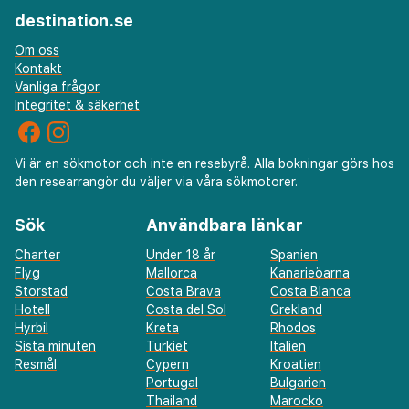
destination.se
Om oss
Kontakt
Vanliga frågor
Integritet & säkerhet
Vi är en sökmotor och inte en resebyrå. Alla bokningar görs hos
den researrangör du väljer via våra sökmotorer.
Sök
Användbara länkar
Charter
Under 18 år
Spanien
Flyg
Mallorca
Kanarieöarna
Storstad
Costa Brava
Costa Blanca
Hotell
Costa del Sol
Grekland
Hyrbil
Kreta
Rhodos
Sista minuten
Turkiet
Italien
Resmål
Cypern
Kroatien
Portugal
Bulgarien
Thailand
Marocko