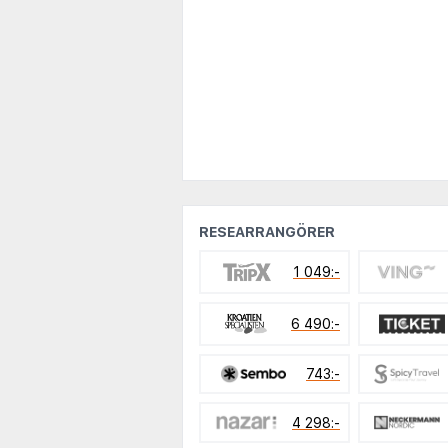
RESEARRANGÖRER
1 049:-
6 490:-
743:-
4 298:-