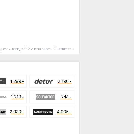
s per vuxen, när 2 vuxna reser tillsammans.
1 299:-
2 196:-
1 219:-
744:-
2 930:-
4 905:-