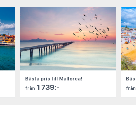
Bästa pris till Mallorca!
Bäst
1 739:-
från
från