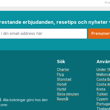
Pri
 frestande erbjudanden, resetips och nyheter 
Sök
Använ
Charter
Under 18
Flyg
Mallorc
Storstad
Costa B
Hotell
Costa de
Hyrbil
Kreta
Sista minuten
Turkiet
Resmål
Cypern
å. Alla bokningar görs hos den
Portuga
orer.
Thailan