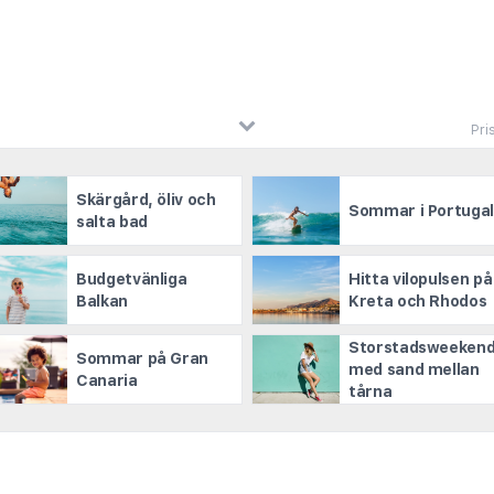
Pri
Skärgård, öliv och
Sommar i Portuga
salta bad
Budgetvänliga
Hitta vilopulsen på
Balkan
Kreta och Rhodos
Storstadsweeken
Sommar på Gran
med sand mellan
Canaria
tårna