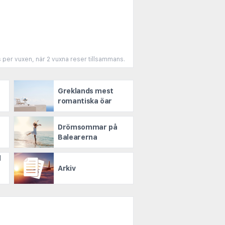
s per vuxen, när 2 vuxna reser tillsammans.
Greklands mest
l
romantiska öar
Drömsommar på
Balearerna
d
Arkiv