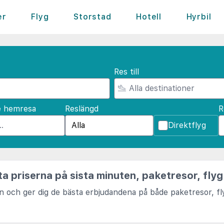
er
Flyg
Storstad
Hotell
Hyrbil
Res till
e hemresa
Reslängd
R
Direktflyg
a priserna på sista minuten, paketresor, flyg
en och ger dig de bästa erbjudandena på både paketresor, fl