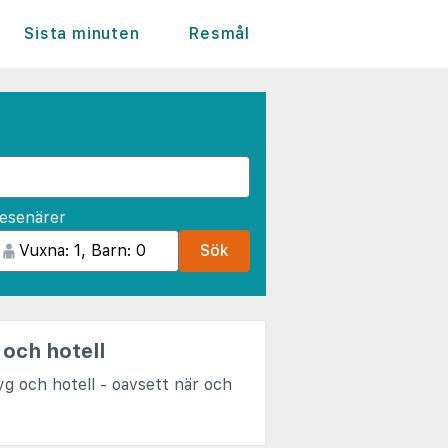
Sista minuten
Resmål
esenärer
Sök
 och hotell
yg och hotell - oavsett när och