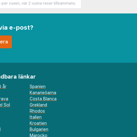
s per vuxen, när 2 vuxna reser tillsammans.
via e-post?
dbara länkar
 år
Spanien
a
Kanarieöarna
rava
Costa Blanca
l Sol
Grekland
Rhodos
Italien
Kroatien
l
Bulgarien
d
Marocko