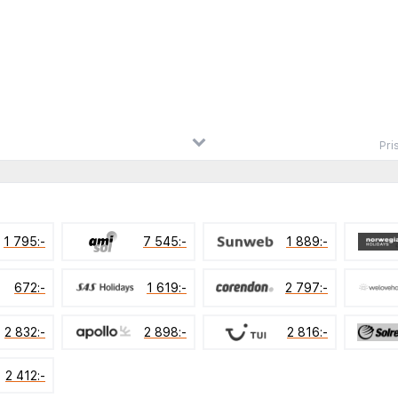
Pri
1 795:-
7 545:-
1 889:-
672:-
1 619:-
2 797:-
2 832:-
2 898:-
2 816:-
2 412:-