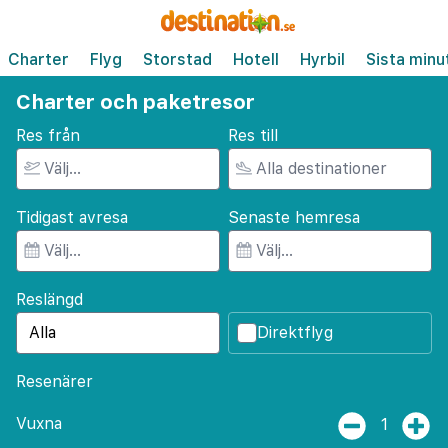
Charter
Flyg
Storstad
Hotell
Hyrbil
Sista minu
Charter och paketresor
Res från
Res till
Tidigast avresa
Senaste hemresa
Reslängd
Direktflyg
Resenärer
Vuxna
1