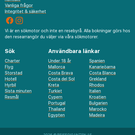
Vanliga frågor
Integritet & säkerhet
Vi är en sökmotor och inte en resebyrå. Alla bokningar görs hos
den researrangör du väljer via våra sökmotorer.
Sök
Användbara länkar
Charter
Under 18 år
Spanien
Flyg
Mallorca
Kanarieöarna
Storstad
Costa Brava
Costa Blanca
Hotell
Costa del Sol
Grekland
Hyrbil
Kreta
Rhodos
Sista minuten
Turkiet
Italien
Resmål
Cypern
Kroatien
Portugal
Bulgarien
Thailand
Marocko
Egypten
Madeira