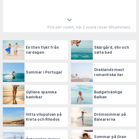
Pris per vuxen, när 2 vuxna reser tillsammans.
En liten flykt från
Skärgård, öliv och
vardagen
salta bad
Greklands mest
Sommar i Portugal
romantiska öar
Gyllene spanska
Budgetvänliga
badvikar
Balkan
Hitta vilopulsen på
Drömsommar på
Kreta och Rhodos
Balearerna
Sommar på Gran