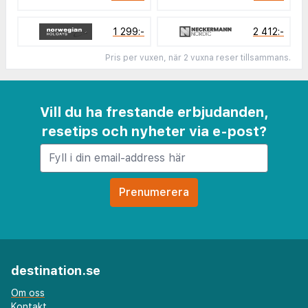
1 299:-
2 412:-
Pris per vuxen, när 2 vuxna reser tillsammans.
Vill du ha frestande erbjudanden,
resetips och nyheter via e-post?
destination.se
Om oss
Kontakt