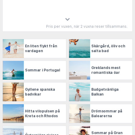
Pris per vuxen, när 2 vuxna reser tillsammans.
En liten flykt från
Skärgård, öliv och
vardagen
salta bad
Greklands mest
Sommar i Portugal
romantiska öar
Gyllene spanska
Budgetvänliga
badvikar
Balkan
Hitta vilopulsen på
Drömsommar på
Kreta och Rhodos
Balearerna
Sommar på Gran