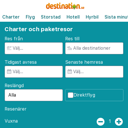
Charter
Flyg
Storstad
Hotell
Hyrbil
Sista minu
Charter och paketresor
Res från
Res till
Tidigast avresa
Senaste hemresa
Reslängd
Direktflyg
Resenärer
Vuxna
1