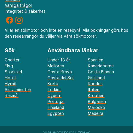
Vanliga frågor
Integritet & säkerhet
Vi är en sökmotor och inte en resebyrå. Alla bokningar görs hos
den researrangör du väljer via våra sökmotorer.
Sök
Användbara länkar
Charter
Under 18 år
Spanien
Flyg
Mallorca
Kanarieöarna
Storstad
Costa Brava
Costa Blanca
Hotell
Costa del Sol
Grekland
Hyrbil
Kreta
Rhodos
Sista minuten
Turkiet
Italien
Resmål
Cypern
Kroatien
Portugal
Bulgarien
Thailand
Marocko
Egypten
Madeira